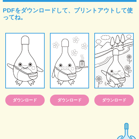
PDFをダウンロードして、プリントアウトして使
ってね。
ダウンロード
ダウンロード
ダウンロード