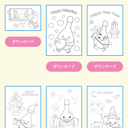
ダウンロード
ダウンロード
ダウンロード