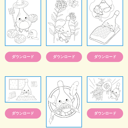
ダウンロード
ダウンロード
ダウンロード
ダウンロード
ダウンロード