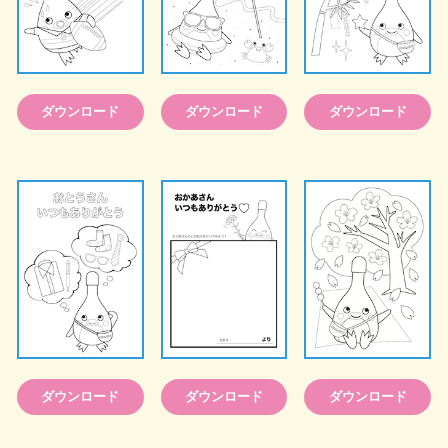
ダウンロード
ダウンロード
ダウンロード
ダウンロード
ダウンロード
ダウンロード