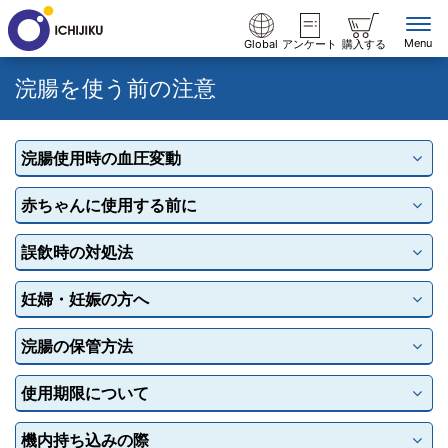
Menu
Global
アンケート
購入する
浣腸を使う前の注意
浣腸使用時の血圧変動
赤ちゃんに使用する前に
誤飲時の対処法
妊婦・妊娠の方へ
浣腸の保管方法
使用期限について
機内持ち込みの際