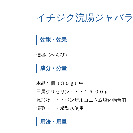
イチジク浣腸ジャバ
効能・効果
便秘（べんぴ）
成分・分量
本品１個（３０ｇ）中
日局グリセリン・・・１５.００ｇ
添加物・・・ベンザルコニウム塩化物含有
溶剤・・・精製水使用
用法・用量