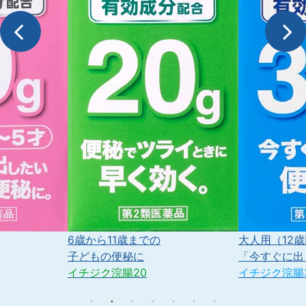
Pr
N
evious
ext
11歳までの
大人用（12歳以上）
の便秘に
「今すぐに出したい」便秘に
浣腸20
イチジク浣腸30