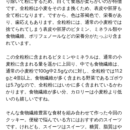
り除いて粉にするため、白くて食感が柔らかいのが特徴
です。全粒粉は小麦をそのまま挽くため、表皮や胚芽も
全て粉になります。ですから、色は茶褐色で、栄養があ
り、歯応えもあります。全粒粉には、通常の小麦粉では
捨てられてしまう表皮や胚芽のビタミン、ミネラル類や
食物繊維、ポリフェノールなどの栄養分がたっぷり含ま
れています。
この全粒粉に含まれるビタミンやミネラルは、通常の小
麦粉に含まれる量を遥かに上回り、中でも食物繊維は、
通常の小麦粉で100g中2.5gなのに対し、全粒粉では11.2
gと4倍以上。食物繊維が多く含まれる野菜であるゴボウ
は5.7gなので、全粒粉にはいかに多く含まれているかわ
かります。食物繊維が多い分、カロリーは小麦粉より低
いのも嬉しいですね。
そんな食物繊維豊富な食材を組み合わせて作った今回の
クッキー。便秘で悩んでいる方にはおすすめのスイーツ
です。けれども、スイーツはスイーツ。糖質、脂質はや