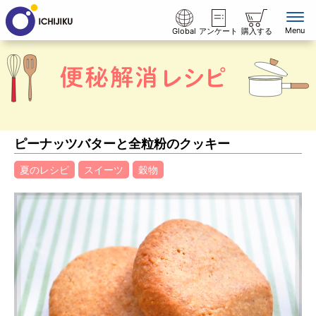
Menu
Global
アンケート
購入する
ピーナッツバターと全粒粉のクッキー
夏のレシピ
スイーツ
穀物