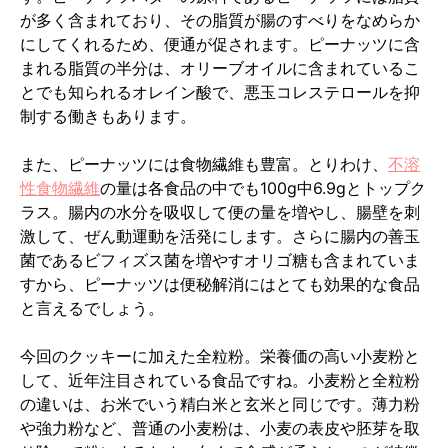
が多く含まれており、その脂質が腸のすべりをなめらか
にしてくれるため、便通が促されます。ピーナッツに含
まれる脂質の半分は、オリーブオイルに含まれているこ
とでも知られるオレイン酸で、悪玉コレステロールを抑
制する働きもあります。
また、ピーナッツには食物繊維も豊富。とりわけ、
不溶
性食物繊維
の量は各食品の中でも100g中6.9gとトップク
ラス。腸内の水分を吸収して便の量を増やし、腸壁を刺
激して、ぜん動運動を活発にします。さらに腸内の善玉
菌であるビフィズス菌を増やすオリゴ糖も含まれていま
すから、ピーナッツは便秘解消にはとても効果的な食品
と言えるでしょう。
今回のクッキーに加えた全粒粉。栄養価の高い小麦粉と
して、近年注目されている食品ですね。小麦粉と全粒粉
の違いは、お米でいう精白米と玄米と同じです。薄力粉
や強力粉など、普通の小麦粉は、小麦の表皮や胚芽を取