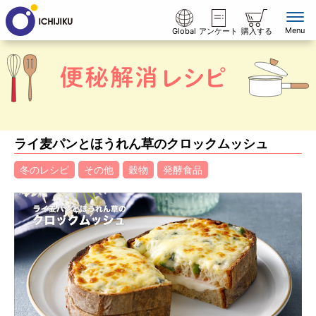
Menu
Global
アンケート
購入する
ライ麦パンとほうれん草のクロックムッシュ
冬のレシピ
その他
穀物
発酵食品